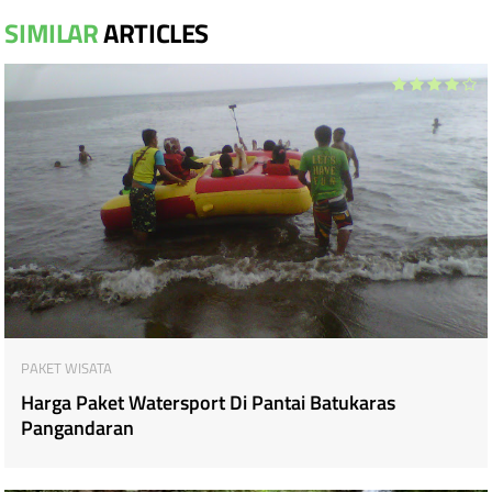
h
SIMILAR
ARTICLES
a
r
e
t
h
i
s
p
PAKET WISATA
o
Harga Paket Watersport Di Pantai Batukaras
Pangandaran
s
t