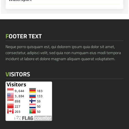
FOOTER TEXT
Neque porro quisquam est, qui dolorem ipsum quia dolor sit amet,
consectetur, adipisci velit, sed quia non numquam eius modi tempora
incidunt ut labore et dolore magnam aliquam quaerat voluptatem.
VISITORS